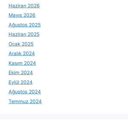
Haziran 2026
Mayıs 2026
Ağustos 2025
Haziran 2025
Ocak 2025
Aralık 2024
Kasım 2024
Ekim 2024
Eylül 2024
Ağustos 2024
Temmuz 2024