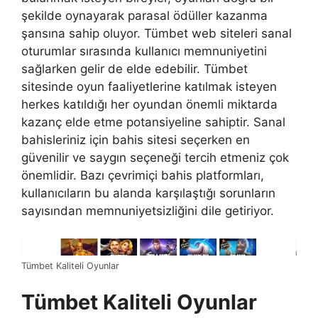
şekilde oynayarak parasal ödüller kazanma
şansına sahip oluyor. Tümbet web siteleri sanal
oturumlar sırasında kullanıcı memnuniyetini
sağlarken gelir de elde edebilir. Tümbet
sitesinde oyun faaliyetlerine katılmak isteyen
herkes katıldığı her oyundan önemli miktarda
kazanç elde etme potansiyeline sahiptir. Sanal
bahisleriniz için bahis sitesi seçerken en
güvenilir ve saygın seçeneği tercih etmeniz çok
önemlidir. Bazı çevrimiçi bahis platformları,
kullanıcıların bu alanda karşılaştığı sorunların
sayısından memnuniyetsizliğini dile getiriyor.
Tümbet Kaliteli Oyunlar
Tümbet Kaliteli Oyunlar