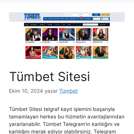
Tümbet Sitesi
Ekim 10, 2024
yazar
Tümbet
Tümbet Sitesi telgraf kayıt işlemini başarıyla
tamamlayan herkes bu hizmetin avantajlarından
yararlanabilir. Tümbet Telegram’ın karlılığını ve
karlılığını merak ediyor olabilirsiniz. Telegram