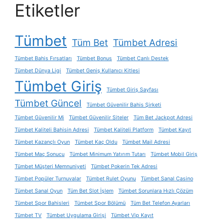
Etiketler
Tümbet
Tüm Bet
Tümbet Adresi
Tümbet Bahis Fırsatları
Tümbet Bonus
Tümbet Canlı Destek
Tümbet Dünya Ligi
Tümbet Geniş Kullanıcı Kitlesi
Tümbet Giriş
Tümbet Giriş Sayfası
Tümbet Güncel
Tümbet Güvenilir Bahis Şirketi
Tümbet Güvenilir Mi
Tümbet Güvenilir Siteler
Tüm Bet Jackpot Adresi
Tümbet Kaliteli Bahisin Adresi
Tümbet Kaliteli Platform
Tümbet Kayıt
Tümbet Kazançlı Oyun
Tümbet Kaç Oldu
Tümbet Mail Adresi
Tümbet Maç Sonucu
Tümbet Minimum Yatırım Tutarı
Tümbet Mobil Giriş
Tümbet Müşteri Memnuniyeti
Tümbet Pokerin Tek Adresi
Tümbet Popüler Turnuvalar
Tümbet Rulet Oyunu
Tümbet Sanal Casino
Tümbet Sanal Oyun
Tüm Bet Slot İşlem
Tümbet Sorunlara Hızlı Çözüm
Tümbet Spor Bahisleri
Tümbet Spor Bölümü
Tüm Bet Telefon Ayarları
Tümbet TV
Tümbet Uygulama Girişi
Tümbet Vip Kayıt