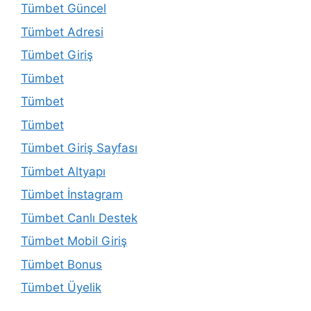
Tümbet Güncel
Tümbet Adresi
Tümbet Giriş
Tümbet
Tümbet
Tümbet
Tümbet Giriş Sayfası
Tümbet Altyapı
Tümbet İnstagram
Tümbet Canlı Destek
Tümbet Mobil Giriş
Tümbet Bonus
Tümbet Üyelik