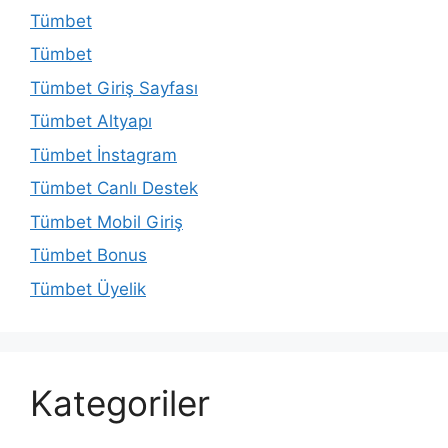
Tümbet
Tümbet
Tümbet Giriş Sayfası
Tümbet Altyapı
Tümbet İnstagram
Tümbet Canlı Destek
Tümbet Mobil Giriş
Tümbet Bonus
Tümbet Üyelik
Kategoriler