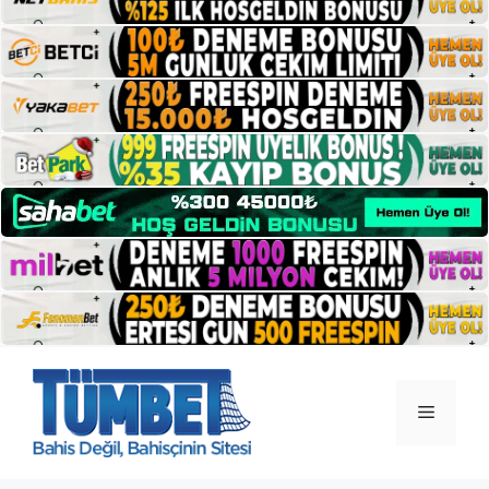
İçeriğe
atla
Menü