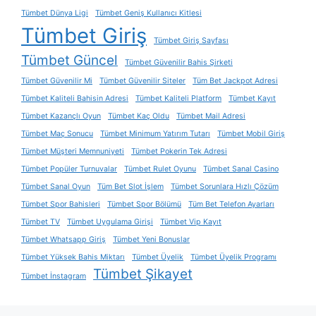
Tümbet Dünya Ligi
Tümbet Geniş Kullanıcı Kitlesi
Tümbet Giriş
Tümbet Giriş Sayfası
Tümbet Güncel
Tümbet Güvenilir Bahis Şirketi
Tümbet Güvenilir Mi
Tümbet Güvenilir Siteler
Tüm Bet Jackpot Adresi
Tümbet Kaliteli Bahisin Adresi
Tümbet Kaliteli Platform
Tümbet Kayıt
Tümbet Kazançlı Oyun
Tümbet Kaç Oldu
Tümbet Mail Adresi
Tümbet Maç Sonucu
Tümbet Minimum Yatırım Tutarı
Tümbet Mobil Giriş
Tümbet Müşteri Memnuniyeti
Tümbet Pokerin Tek Adresi
Tümbet Popüler Turnuvalar
Tümbet Rulet Oyunu
Tümbet Sanal Casino
Tümbet Sanal Oyun
Tüm Bet Slot İşlem
Tümbet Sorunlara Hızlı Çözüm
Tümbet Spor Bahisleri
Tümbet Spor Bölümü
Tüm Bet Telefon Ayarları
Tümbet TV
Tümbet Uygulama Girişi
Tümbet Vip Kayıt
Tümbet Whatsapp Giriş
Tümbet Yeni Bonuslar
Tümbet Yüksek Bahis Miktarı
Tümbet Üyelik
Tümbet Üyelik Programı
Tümbet Şikayet
Tümbet İnstagram