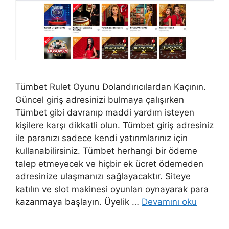
Tümbet Rulet Oyunu Dolandırıcılardan Kaçının.
Güncel giriş adresinizi bulmaya çalışırken
Tümbet gibi davranıp maddi yardım isteyen
kişilere karşı dikkatli olun. Tümbet giriş adresiniz
ile paranızı sadece kendi yatırımlarınız için
kullanabilirsiniz. Tümbet herhangi bir ödeme
talep etmeyecek ve hiçbir ek ücret ödemeden
adresinize ulaşmanızı sağlayacaktır. Siteye
katılın ve slot makinesi oyunları oynayarak para
kazanmaya başlayın. Üyelik …
Devamını oku