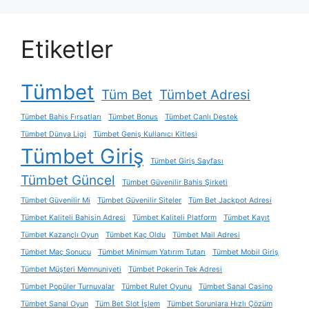
Etiketler
Tümbet
Tüm Bet
Tümbet Adresi
Tümbet Bahis Fırsatları
Tümbet Bonus
Tümbet Canlı Destek
Tümbet Dünya Ligi
Tümbet Geniş Kullanıcı Kitlesi
Tümbet Giriş
Tümbet Giriş Sayfası
Tümbet Güncel
Tümbet Güvenilir Bahis Şirketi
Tümbet Güvenilir Mi
Tümbet Güvenilir Siteler
Tüm Bet Jackpot Adresi
Tümbet Kaliteli Bahisin Adresi
Tümbet Kaliteli Platform
Tümbet Kayıt
Tümbet Kazançlı Oyun
Tümbet Kaç Oldu
Tümbet Mail Adresi
Tümbet Maç Sonucu
Tümbet Minimum Yatırım Tutarı
Tümbet Mobil Giriş
Tümbet Müşteri Memnuniyeti
Tümbet Pokerin Tek Adresi
Tümbet Popüler Turnuvalar
Tümbet Rulet Oyunu
Tümbet Sanal Casino
Tümbet Sanal Oyun
Tüm Bet Slot İşlem
Tümbet Sorunlara Hızlı Çözüm