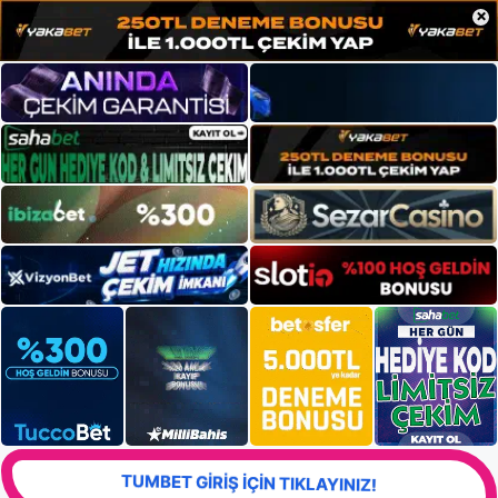
×
TUMBET GİRİŞ İÇİN TIKLAYINIZ!