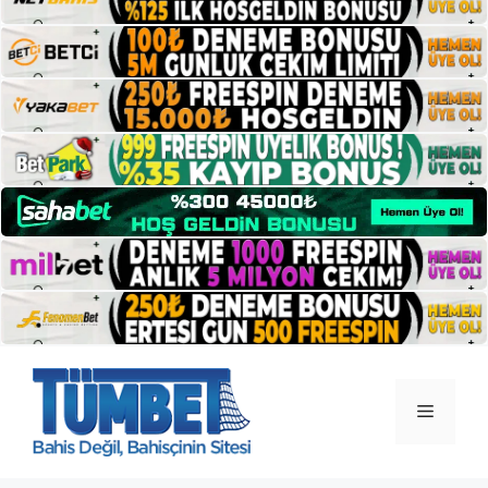
İçeriğe
atla
Menü