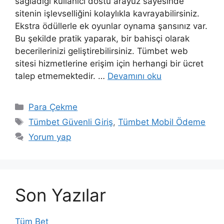
sağladığı kullanıcı dostu arayüz sayesinde
sitenin işlevselliğini kolaylıkla kavrayabilirsiniz.
Ekstra ödüllerle ek oyunlar oynama şansınız var.
Bu şekilde pratik yaparak, bir bahisçi olarak
becerilerinizi geliştirebilirsiniz. Tümbet web
sitesi hizmetlerine erişim için herhangi bir ücret
talep etmemektedir. …
Devamını oku
Kategoriler
Para Çekme
Etiketler
Tümbet Güvenli Giriş
,
Tümbet Mobil Ödeme
Yorum yap
Son Yazılar
Tüm Bet