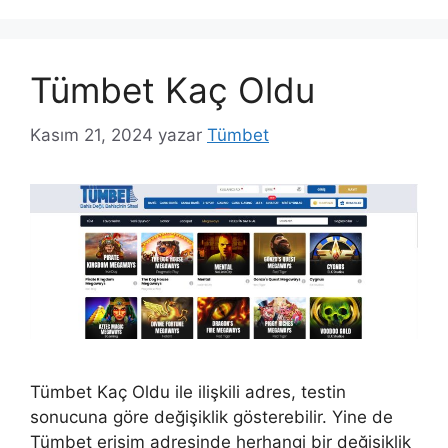
Tümbet Kaç Oldu
Kasım 21, 2024
yazar
Tümbet
Tümbet Kaç Oldu ile ilişkili adres, testin
sonucuna göre değişiklik gösterebilir. Yine de
Tümbet erişim adresinde herhangi bir değişiklik