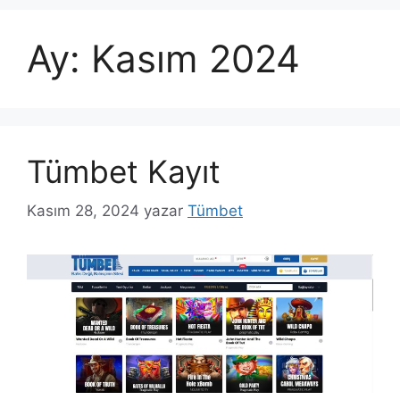
Ay:
Kasım 2024
Tümbet Kayıt
Kasım 28, 2024
yazar
Tümbet