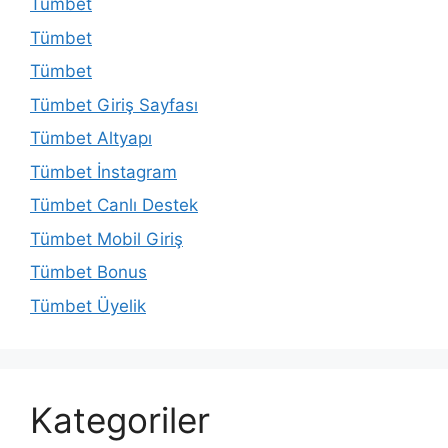
Tümbet
Tümbet
Tümbet
Tümbet Giriş Sayfası
Tümbet Altyapı
Tümbet İnstagram
Tümbet Canlı Destek
Tümbet Mobil Giriş
Tümbet Bonus
Tümbet Üyelik
Kategoriler