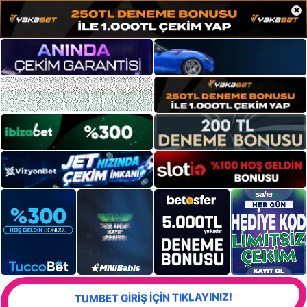
×
TUMBET GİRİŞ İÇİN TIKLAYINIZ!