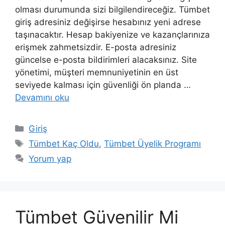
olması durumunda sizi bilgilendireceğiz. Tümbet
giriş adresiniz değişirse hesabınız yeni adrese
taşınacaktır. Hesap bakiyenize ve kazançlarınıza
erişmek zahmetsizdir. E-posta adresiniz
güncelse e-posta bildirimleri alacaksınız. Site
yönetimi, müşteri memnuniyetinin en üst
seviyede kalması için güvenliği ön planda …
Devamını oku
Kategoriler
Giriş
Etiketler
Tümbet Kaç Oldu
,
Tümbet Üyelik Programı
Yorum yap
Tümbet Güvenilir Mi