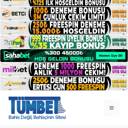
İçeriğe
atla
Menü