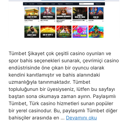
Tümbet Şikayet çok çeşitli casino oyunları ve
spor bahis seçenekleri sunarak, çevrimiçi casino
endüstrisinde öne çıkan bir oyuncu olarak
kendini kanıtlamıştır ve bahis alanındaki
uzmanlığıyla tanınmaktadır. Tümbet
topluluğunun bir üyesiyseniz, lütfen bu sayfayı
baştan sona okumaya zaman ayırın. Paylaşımlı
Tümbet, Türk casino hizmetleri sunan popüler
bir yerel casinodur. Bu, paylaşımlı Tümbet diğer
bahisçiler arasında en …
Devamını oku