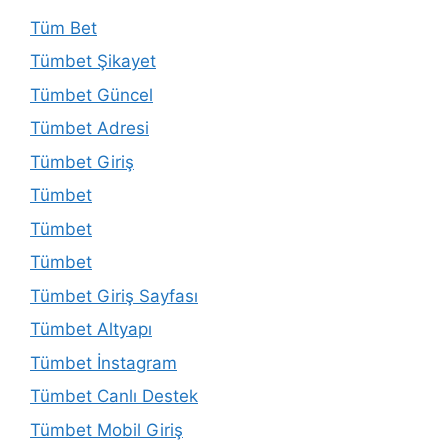
Tüm Bet
Tümbet Şikayet
Tümbet Güncel
Tümbet Adresi
Tümbet Giriş
Tümbet
Tümbet
Tümbet
Tümbet Giriş Sayfası
Tümbet Altyapı
Tümbet İnstagram
Tümbet Canlı Destek
Tümbet Mobil Giriş