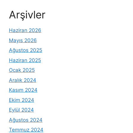
Arşivler
Haziran 2026
Mayıs 2026
Ağustos 2025
Haziran 2025
Ocak 2025
Aralık 2024
Kasım 2024
Ekim 2024
Eylül 2024
Ağustos 2024
Temmuz 2024