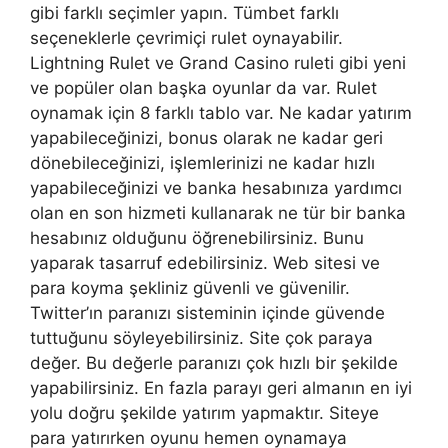
gibi farklı seçimler yapın. Tümbet farklı
seçeneklerle çevrimiçi rulet oynayabilir.
Lightning Rulet ve Grand Casino ruleti gibi yeni
ve popüler olan başka oyunlar da var. Rulet
oynamak için 8 farklı tablo var. Ne kadar yatırım
yapabileceğinizi, bonus olarak ne kadar geri
dönebileceğinizi, işlemlerinizi ne kadar hızlı
yapabileceğinizi ve banka hesabınıza yardımcı
olan en son hizmeti kullanarak ne tür bir banka
hesabınız olduğunu öğrenebilirsiniz. Bunu
yaparak tasarruf edebilirsiniz. Web sitesi ve
para koyma şekliniz güvenli ve güvenilir.
Twitter’ın paranızı sisteminin içinde güvende
tuttuğunu söyleyebilirsiniz. Site çok paraya
değer. Bu değerle paranızı çok hızlı bir şekilde
yapabilirsiniz. En fazla parayı geri almanın en iyi
yolu doğru şekilde yatırım yapmaktır. Siteye
para yatırırken oyunu hemen oynamaya