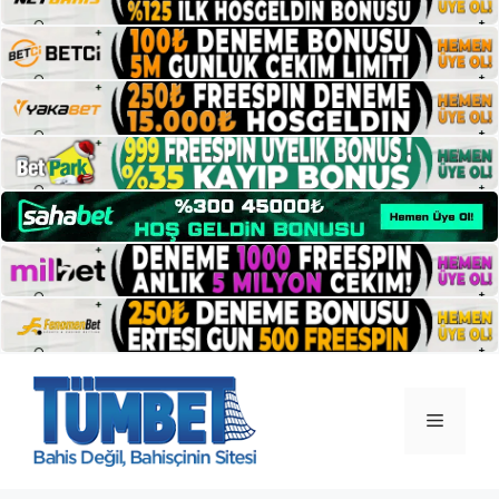
İçeriğe
atla
Menü