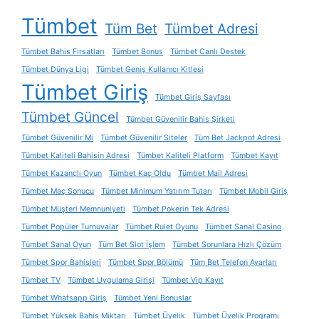
Tümbet
Tüm Bet
Tümbet Adresi
Tümbet Bahis Fırsatları
Tümbet Bonus
Tümbet Canlı Destek
Tümbet Dünya Ligi
Tümbet Geniş Kullanıcı Kitlesi
Tümbet Giriş
Tümbet Giriş Sayfası
Tümbet Güncel
Tümbet Güvenilir Bahis Şirketi
Tümbet Güvenilir Mi
Tümbet Güvenilir Siteler
Tüm Bet Jackpot Adresi
Tümbet Kaliteli Bahisin Adresi
Tümbet Kaliteli Platform
Tümbet Kayıt
Tümbet Kazançlı Oyun
Tümbet Kaç Oldu
Tümbet Mail Adresi
Tümbet Maç Sonucu
Tümbet Minimum Yatırım Tutarı
Tümbet Mobil Giriş
Tümbet Müşteri Memnuniyeti
Tümbet Pokerin Tek Adresi
Tümbet Popüler Turnuvalar
Tümbet Rulet Oyunu
Tümbet Sanal Casino
Tümbet Sanal Oyun
Tüm Bet Slot İşlem
Tümbet Sorunlara Hızlı Çözüm
Tümbet Spor Bahisleri
Tümbet Spor Bölümü
Tüm Bet Telefon Ayarları
Tümbet TV
Tümbet Uygulama Girişi
Tümbet Vip Kayıt
Tümbet Whatsapp Giriş
Tümbet Yeni Bonuslar
Tümbet Yüksek Bahis Miktarı
Tümbet Üyelik
Tümbet Üyelik Programı