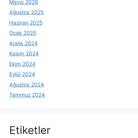
Mayıs 2026
Ağustos 2025
Haziran 2025
Ocak 2025
Aralık 2024
Kasım 2024
Ekim 2024
Eylül 2024
Ağustos 2024
Temmuz 2024
Etiketler